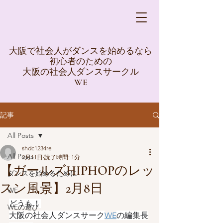
大阪で社会人がダンスを始めるなら
初心者のための
大阪の社会人ダンスサークル
WE
記事
All Posts
shdc1234re
All Posts
2月11日
読了時間: 1分
【ガールズHIPHOPのレッ
ダンスを始めるために
スン風景】2月8日
WE
どうも！
WEの遊び
大阪の社会人ダンスサーク
WE
の編集長