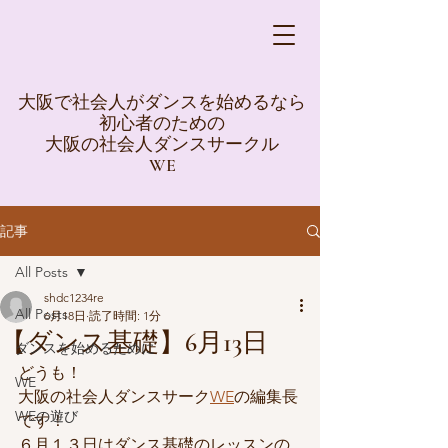
大阪で社会人がダンスを始めるなら
初心者のための
大阪の社会人ダンスサークル
WE
記事
All Posts
shdc1234re
All Posts
6月18日
読了時間: 1分
【ダンス基礎】6月13日
ダンスを始めるために
どうも！
WE
大阪の社会人ダンスサーク
WE
の編集長
WEの遊び
です！
６月１３日はダンス基礎のレッスンの