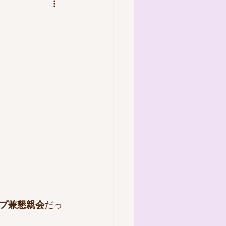
プ兼懇親会
だっ