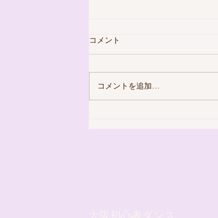
コメント
コメントを追加…
【ガールズHIPHOPのレッス
ン風景】8月2日
大阪初心者ダンス