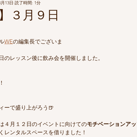
3月13日
読了時間: 1分
】３月９日
ル
WE
の編集長でございま
日のレッスン後に飲み会を開催しました。
！
ィーで盛り上がろう🍺
は４月１２日のイベントに向けての
モチベーションアッ
くレンタルスペースを借りました！