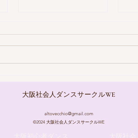
【Soulのレッスン風景】８月
【H
２日
８月
ス基
大阪社会人ダンスサークルWE
altovecchio@gmail.com
©2024 大阪社会人ダンスサークルWE
大阪初心者ダンス
大阪社会