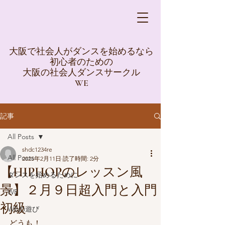
大阪で社会人がダンスを始めるなら
初心者のための
大阪の社会人ダンスサークル
WE
記事
All Posts
shdc1234re
All Posts
2025年2月11日
読了時間: 2分
【HIPHOPのレッスン風
ダンスを始めるために
景】２月９日超入門と入門
WE
初級
WEの遊び
どうも！