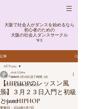
大阪で社会人がダンスを始めるなら
初心者のための
大阪の社会人ダンスサークル
WE
記事
All Posts
shdc1234re
All Posts
2024年3月28日
読了時間: 2分
【HIPHOPのレッスン風
ダンスを始めるために
景】３月２３日入門と初級
WE
とjazzHIPHOP
WEの遊び
更新日：
2024年5月7日