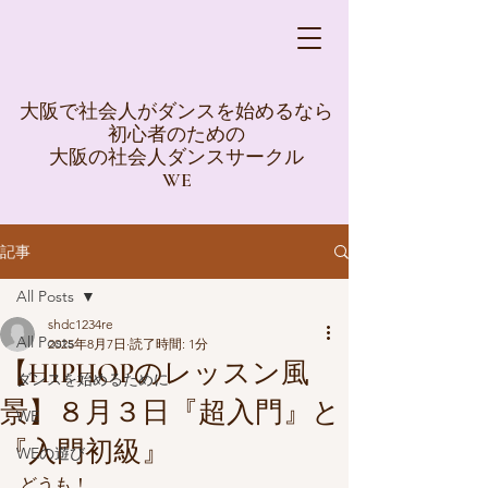
大阪で社会人がダンスを始めるなら
初心者のための
大阪の社会人ダンスサークル
WE
記事
All Posts
shdc1234re
All Posts
2025年8月7日
読了時間: 1分
【HIPHOPのレッスン風
ダンスを始めるために
景】８月３日『超入門』と
WE
『入門初級』
WEの遊び
どうも！