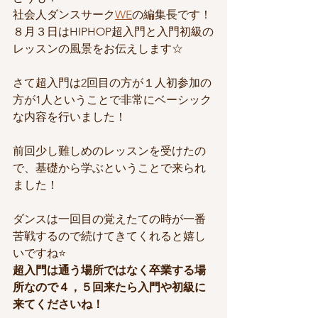
社会人ダンスサーク
WE
の編集長です！
８月３日はHIPHOP超入門と入門初級の
レッスンの風景をお伝えします☆
さて超入門は2回目の方が１人初参加の
方が1人ということで非常にベーシック
な内容を行いました！
前回少し難しめのレッスンを受けたの
で、基礎から学ぶということで来られ
ました！
ダンスは一回目の覚えたての時が一番
苦戦するので続けてきてくれると嬉し
いですね⭐️
超入門は通う場所ではなく卒業する場
所なので４，５回来たら入門や初級に
来てくださいね！