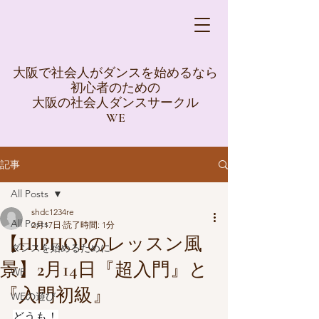
大阪で社会人がダンスを始めるなら
初心者のための
大阪の社会人ダンスサークル
WE
記事
All Posts
shdc1234re
All Posts
2月17日
読了時間: 1分
【HIPHOPのレッスン風
ダンスを始めるために
景】2月14日『超入門』と
WE
『入門初級』
WEの遊び
どうも！