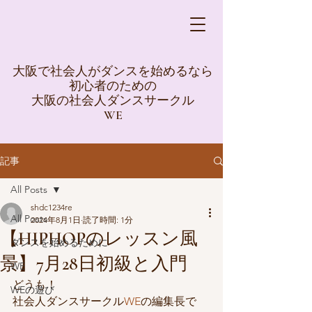
大阪で社会人がダンスを始めるなら
初心者のための
大阪の社会人ダンスサークル
WE
記事
All Posts
shdc1234re
All Posts
2024年8月1日
読了時間: 1分
【HIPHOPのレッスン風
ダンスを始めるために
景】7月28日初級と入門
WE
どうも！
WEの遊び
社会人ダンスサークル
WE
の編集長で