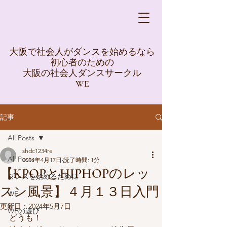
大阪で社会人がダンスを始めるなら
初心者のための
大阪の社会人ダンスサークル
WE
記事
All Posts
shdc1234re
All Posts
2024年4月17日
読了時間: 1分
【KPOPとHIPHOPのレッ
ダンスを始めるために
スン風景】４月１３日入門
WE
更新日：
2024年5月7日
WEの遊び
どうも！