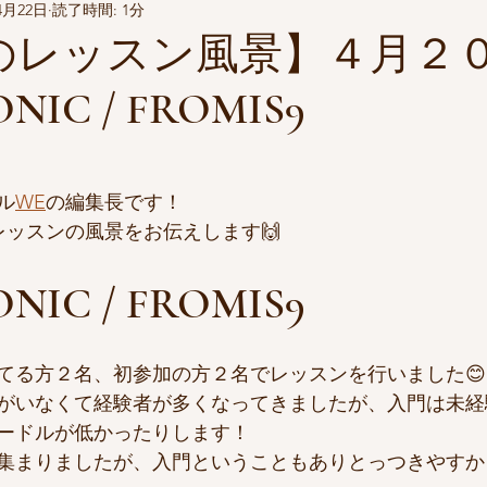
4月22日
読了時間: 1分
Pのレッスン風景】４月
ONIC / FROMIS9
ル
WE
の編集長です！
レッスンの風景をお伝えします🙌
ONIC / FROMIS9
てる方２名、初参加の方２名でレッスンを行いました😊
がいなくて経験者が多くなってきましたが、入門は未経
ードルが低かったりします！
集まりましたが、入門ということもありとっつきやすか