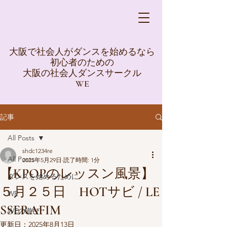
大阪で社会人がダンスを始めるなら
初心者のための
大阪の社会人ダンスサークル
WE
記事
All Posts
shdc1234re
All Posts
2025年5月29日
読了時間: 1分
【KPOPのレッスン風景】
ダンスを始めるために
５月２５日 HOTサビ / LE
WE
SSERAFIM
WEの遊び
更新日：
2025年8月13日