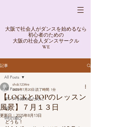
大阪で社会人がダンスを始めるなら
初心者のための
大阪の社会人ダンスサークル
WE
記事
All Posts
shdc1234re
All Posts
2025年7月20日
読了時間: 1分
【LOCKとPOPのレッスン
ダンスを始めるために
風景】７月１３日
WE
更新日：
2025年8月13日
WEの遊び
どうも！