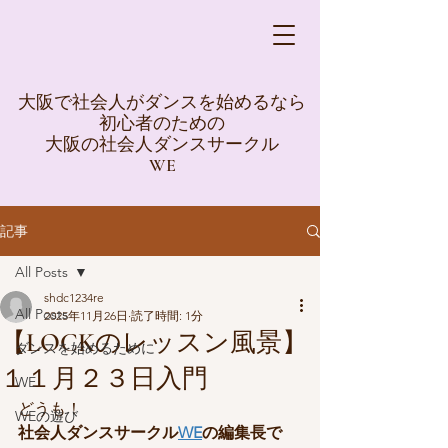
大阪で社会人がダンスを始めるなら
初心者のための
大阪の社会人ダンスサークル
WE
記事
All Posts
shdc1234re
All Posts
2025年11月26日
読了時間: 1分
【LOCKのレッスン風景】
ダンスを始めるために
１１月２３日入門
WE
どうも！
WEの遊び
社会人ダンスサークル
WE
の編集長で