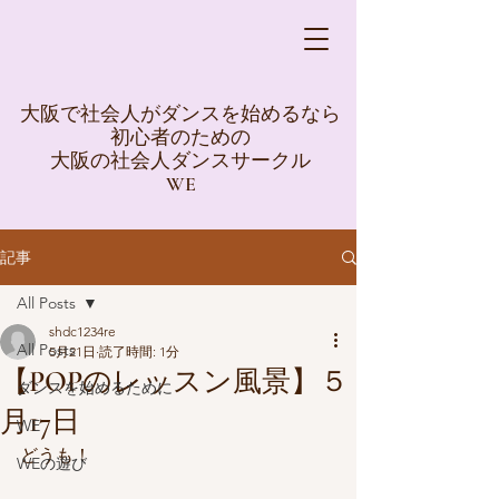
大阪で社会人がダンスを始めるなら
初心者のための
大阪の社会人ダンスサークル
WE
記事
All Posts
shdc1234re
All Posts
5月21日
読了時間: 1分
【POPのレッスン風景】５
ダンスを始めるために
月17日
WE
どうも！
WEの遊び