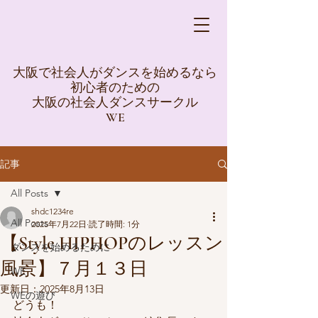
大阪で社会人がダンスを始めるなら
初心者のための
大阪の社会人ダンスサークル
WE
記事
All Posts
shdc1234re
All Posts
2025年7月22日
読了時間: 1分
【Style HIPHOPのレッスン
ダンスを始めるために
風景】７月１３日
WE
更新日：
2025年8月13日
WEの遊び
どうも！