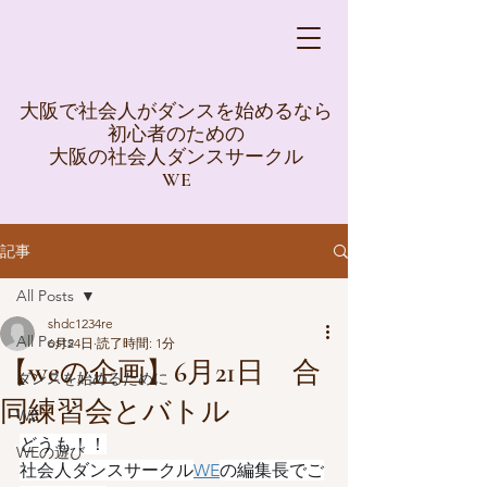
大阪で社会人がダンスを始めるなら
初心者のための
大阪の社会人ダンスサークル
WE
記事
All Posts
shdc1234re
All Posts
6月24日
読了時間: 1分
【weの企画】6月21日 合
ダンスを始めるために
同練習会とバトル
WE
どうも！！
WEの遊び
社会人ダンスサークル
WE
の編集長でご