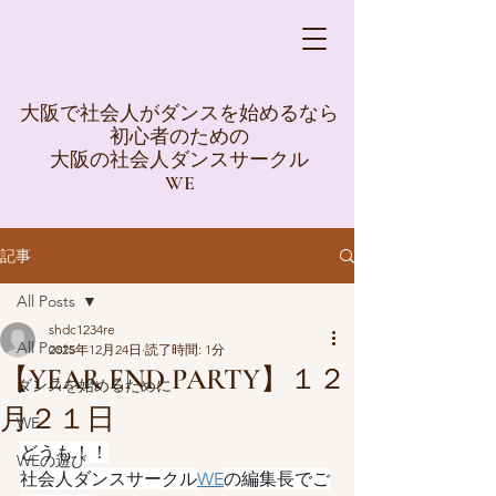
大阪で社会人がダンスを始めるなら
初心者のための
大阪の社会人ダンスサークル
WE
記事
All Posts
shdc1234re
All Posts
2025年12月24日
読了時間: 1分
【YEAR END PARTY】１２
ダンスを始めるために
月２１日
WE
どうも！！
WEの遊び
社会人ダンスサークル
WE
の編集長でご