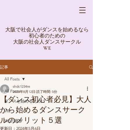
大阪で社会人がダンスを始めるなら
初心者のための
大阪の社会人ダンスサークル
WE
記事
All Posts
shdc1234re
All Posts
2023年8月12日
読了時間: 5分
【ダンス初心者必見】大人
ダンスを始めるために
から始めるダンスサーク
WE
ルのメリット５選
WEの遊び
更新日：
2024年5月6日