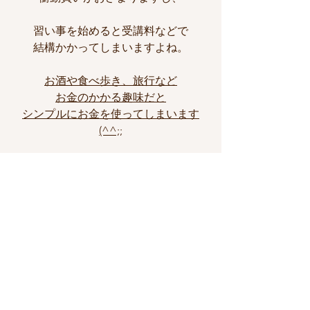
習い事を始めると受講料などで
結構かかってしまいますよね。
お酒や食べ歩き、旅行など
お金のかかる趣味だと
シンプルにお金を使ってしまいます
(^^;;
新しく趣味としてスポーツを選ぶと
最初は服や靴や道具を揃えるくらいで
参加費が500〜2000円と安いものが多い
ので
コスパが非常に良いです(^^)